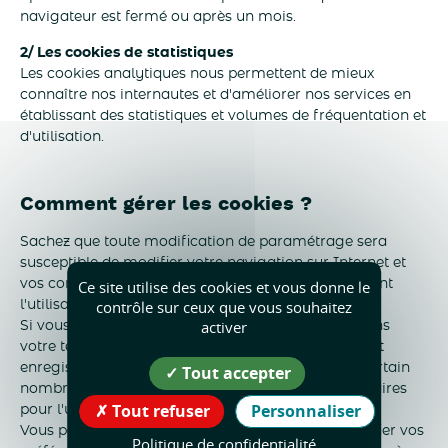
navigateur est fermé ou après un mois.
2/ Les cookies de statistiques
Les cookies analytiques nous permettent de mieux
connaître nos internautes et d'améliorer nos services en
établissant des statistiques et volumes de fréquentation et
d'utilisation.
Comment gérer les cookies ?
Sachez que toute modification de paramétrage sera
susceptible de modifier votre navigation sur Internet et
Ce site utilise des cookies et vous donne le
vos conditions d'accès à certains services nécessitant
contrôle sur ceux que vous souhaitez
l'utilisation de cookies.
activer
Si vous refusez l'enregistrement de ces derniers dans
votre terminal, ou si vous supprimez ceux qui y sont
enregistrés, vous ne pourrez plus bénéficier d'un certain
Tout accepter
nombre de fonctionnalités qui peuvent être nécessaires
Tout refuser
Personnaliser
pour l'utilisation de nos sites.
Vous pouvez faire le choix à tout moment de modifier vos
Politique de confidentialité