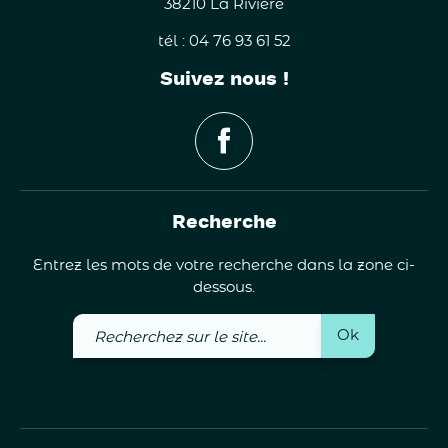
38210 La Rivière
tél : 04 76 93 61 52
Suivez nous !
Recherche
Entrez les mots de votre recherche dans la zone ci-
dessous.
Recherchez
Ok
sur
le
site