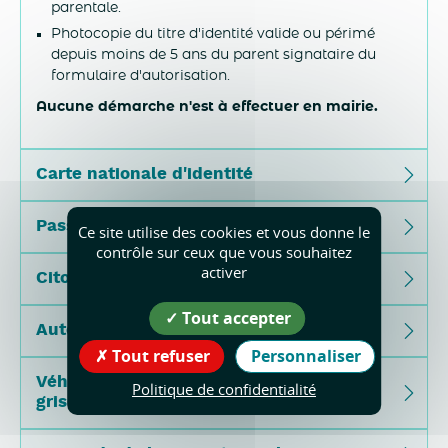
parentale.
Photocopie du titre d'identité valide ou périmé
depuis moins de 5 ans du parent signataire du
formulaire d'autorisation.
Aucune démarche n'est à effectuer en mairie.
Carte nationale d'identité
Passeport
Ce site utilise des cookies et vous donne le
contrôle sur ceux que vous souhaitez
activer
Citoyenneté et élection
Tout accepter
Autorisations d'urbanisme
Tout refuser
Personnaliser
Véhicule : permis de conduire et carte
Politique de confidentialité
grise