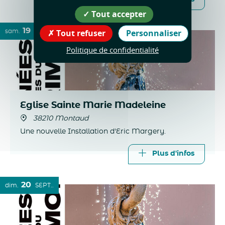
Tout accepter
19
20
Tout refuser
Personnaliser
sam.
SEPT.
dim.
SEPT.
Politique de confidentialité
Eglise Sainte Marie Madeleine
38210 Montaud
Une nouvelle Installation d'Eric Margery.
Plus d'infos
20
dim.
SEPT.