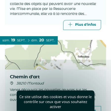
collecte des objets qui peuvent avoir une nouvelle
vie. Mise en place par la Ressourcerie
intercommunale, elle va à la rencontre des
habitants lors de certains passages de la déchèterie
mobile.
Plus d'infos
19
20
sam.
SEPT.
dim.
SEPT.
Chemin d'art
38210 Montaud
Venez découvrir les nouvelles œuvres sur les
contrefort du Vercors. Un parcours naturellement
Ce site utilise des cookies et vous donne le
ouvert en accès libre avec de bonnes chaussures!
contrôle sur ceux que vous souhaitez
activer
Plus d'infos