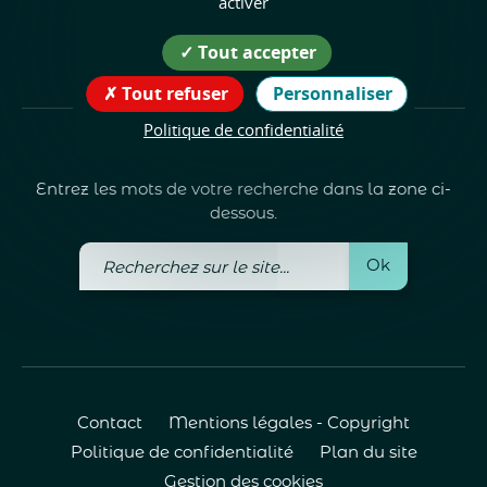
activer
Tout accepter
Tout refuser
Personnaliser
Politique de confidentialité
Recherche
Entrez les mots de votre recherche dans la zone ci-
dessous.
Recherchez
Ok
sur
le
site
Contact
Mentions légales - Copyright
Politique de confidentialité
Plan du site
Gestion des cookies