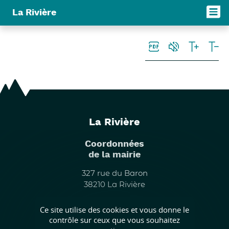
Panneau de gestion des cookies
La Rivière
La Rivière
Coordonnées
de la mairie
327 rue du Baron
38210 La Rivière
tél : 04 76 93 61 52
Ce site utilise des cookies et vous donne le
contrôle sur ceux que vous souhaitez
Suivez nous !