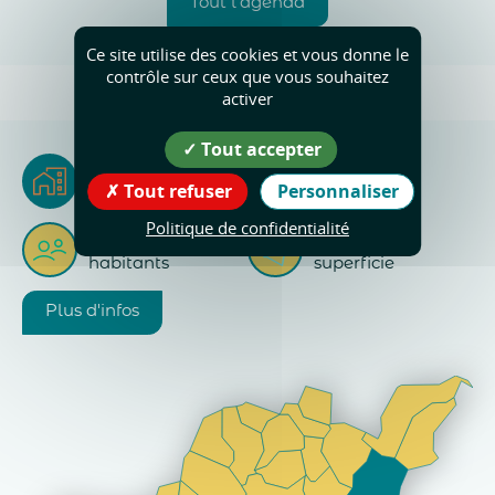
Tout l'agenda
Ce site utilise des cookies et vous donne le
contrôle sur ceux que vous souhaitez
activer
Tout accepter
La Rivière
Tout refuser
Personnaliser
Riverains & Riveraines
Politique de confidentialité
2
720
18
Km
habitants
superficie
Plus d'infos