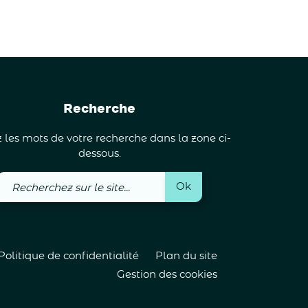
Recherche
 les mots de votre recherche dans la zone ci-
dessous.
Recherchez
Ok
sur
le
site
Politique de confidentialité
Plan du site
Gestion des cookies