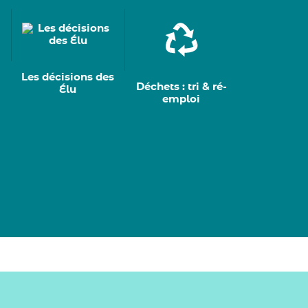
Les décisions des
Déchets : tri & ré-
Élu
emploi