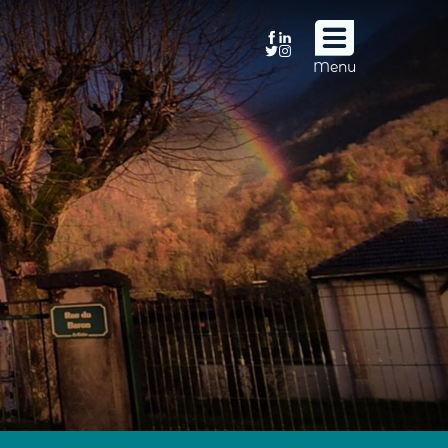
Suivez
Menu
nous
!