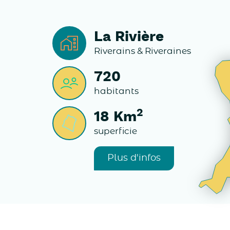
La Rivière
Riverains & Riveraines
720
habitants
2
18
Km
superficie
Plus d'infos