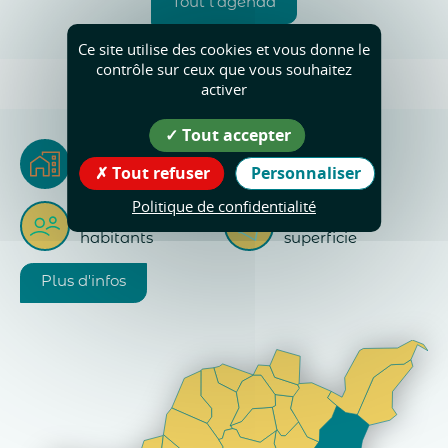
Tout l'agenda
Ce site utilise des cookies et vous donne le
contrôle sur ceux que vous souhaitez
activer
Tout accepter
La Rivière
Tout refuser
Personnaliser
Riverains & Riveraines
Politique de confidentialité
2
720
18
Km
habitants
superficie
Plus d'infos