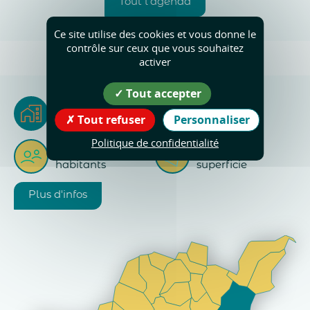
Tout l'agenda
Ce site utilise des cookies et vous donne le
contrôle sur ceux que vous souhaitez
activer
Tout accepter
La Rivière
Tout refuser
Personnaliser
Riverains & Riveraines
Politique de confidentialité
2
720
18
Km
habitants
superficie
Plus d'infos