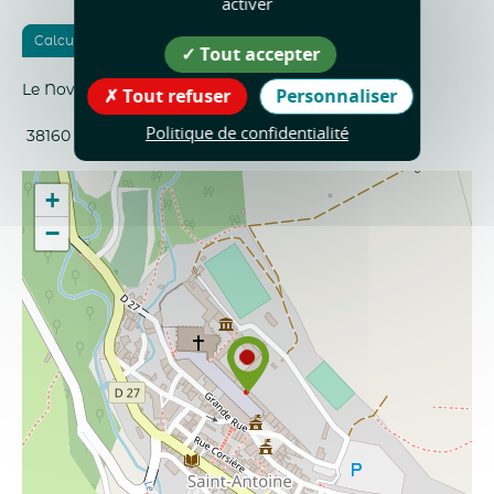
activer
Calculer votre itinéraire
Tout accepter
Le Noviciat
Tout refuser
Personnaliser
Politique de confidentialité
38160
Saint-Antoine-l'Abbaye
+
−