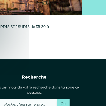
 MARDIS ET JEUDIS de 13h30 à
Recherche
 les mots de votre recherche dans la zone ci-
dessous.
Recherchez
Ok