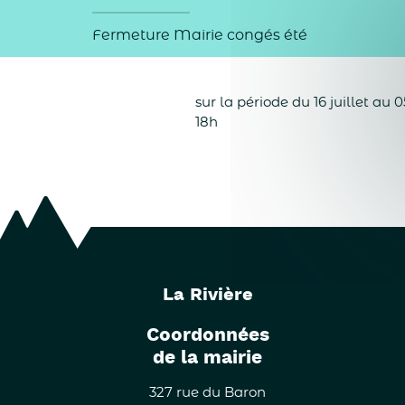
Fermeture Mairie congés été
sur la période du 16 juillet a
18h
La Rivière
Coordonnées
de la mairie
327 rue du Baron