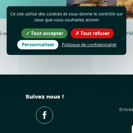
Ce site utilise des cookies et vous donne le contrôle sur
ceux que vous souhaitez activer
Tout accepter
Tout refuser
u 05 août, le secrétariat mairie sera ouvert uniquement les
Personnaliser
Politique de confidentialité
Suivez nous !
Entrez