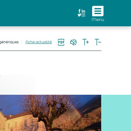
Suivez
Menu
nous
!
génériques
Fiche actualité
S